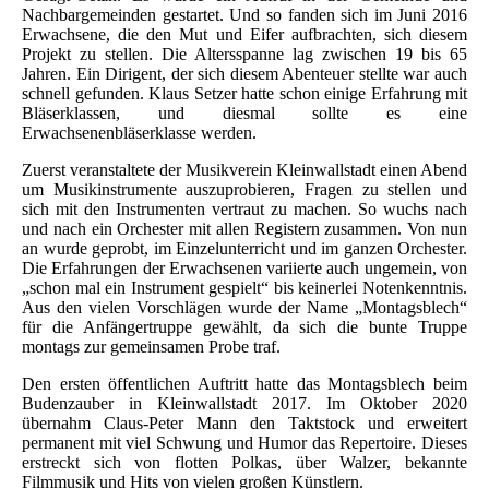
Nachbargemeinden gestartet. Und so fanden sich im Juni 2016
Erwachsene, die den Mut und Eifer aufbrachten, sich diesem
Projekt zu stellen. Die Altersspanne lag zwischen 19 bis 65
Jahren. Ein Dirigent, der sich diesem Abenteuer stellte war auch
schnell gefunden. Klaus Setzer hatte schon einige Erfahrung mit
Bläserklassen, und diesmal sollte es eine
Erwachsenenbläserklasse werden.
Zuerst veranstaltete der Musikverein Kleinwallstadt einen Abend
um Musikinstrumente auszuprobieren, Fragen zu stellen und
sich mit den Instrumenten vertraut zu machen. So wuchs nach
und nach ein Orchester mit allen Registern zusammen. Von nun
an wurde geprobt, im Einzelunterricht und im ganzen Orchester.
Die Erfahrungen der Erwachsenen variierte auch ungemein, von
„schon mal ein Instrument gespielt“ bis keinerlei Notenkenntnis.
Aus den vielen Vorschlägen wurde der Name „Montagsblech“
für die Anfängertruppe gewählt, da sich die bunte Truppe
montags zur gemeinsamen Probe traf.
Den ersten öffentlichen Auftritt hatte das Montagsblech beim
Budenzauber in Kleinwallstadt 2017. Im Oktober 2020
übernahm Claus-Peter Mann den Taktstock und erweitert
permanent mit viel Schwung und Humor das Repertoire. Dieses
erstreckt sich von flotten Polkas, über Walzer, bekannte
Filmmusik und Hits von vielen großen Künstlern.